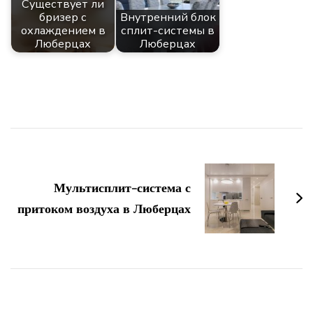
Существует ли
бризер с
Внутренний блок
охлаждением в
сплит-системы в
Люберцах
Люберцах
Навигация
по
Мультисплит-система с
записям
притоком воздуха в Люберцах